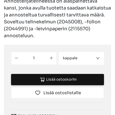
Annostelijatelineessä on alaspainettava
kansi, jonka avulla tuotetta saadaan katkaistua
ja annosteltua turvallisesti tarvittava määrä.
Soveltuu telinekelmun (2045008), -folion
(2044991) ja -leivinpaperin (2115570)
annosteluun.
kappale
Lisää ostoskoriin
Lisää ostoslistalle