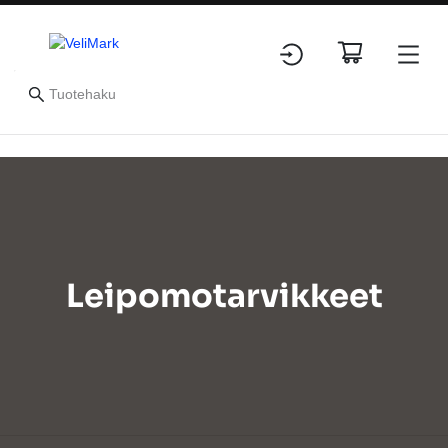
Leipomotarvikkeet