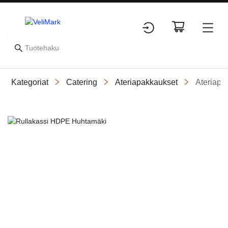
Kategoriat
Catering
Ateriapakkaukset
Ateriapa
Slide 1 of 1