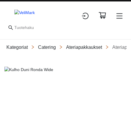
Kategoriat
Catering
Ateriapakkaukset
Ateriapak
Slide 1 of 1