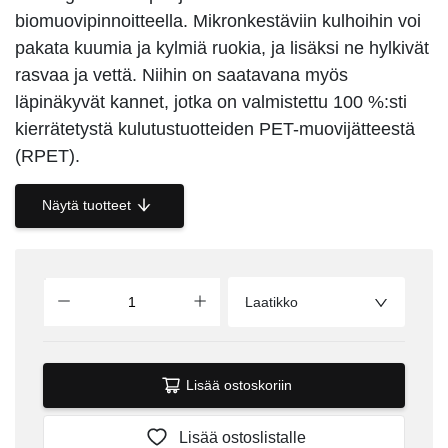
biomuovipinnoitteella. Mikronkestäviin kulhoihin voi
pakata kuumia ja kylmiä ruokia, ja lisäksi ne hylkivät
rasvaa ja vettä. Niihin on saatavana myös
läpinäkyvät kannet, jotka on valmistettu 100 %:sti
kierrätetystä kulutustuotteiden PET-muovijätteestä
(RPET).
Näytä tuotteet
Laatikko
Lisää ostoskoriin
Lisää ostoslistalle