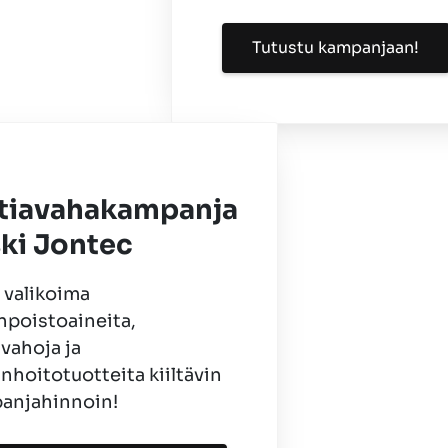
Tutustu kampanjaan!
ttiavahakampanja
ki Jontec
 valikoima
npoistoaineita,
avahoja ja
anhoitotuotteita kiiltävin
anjahinnoin!