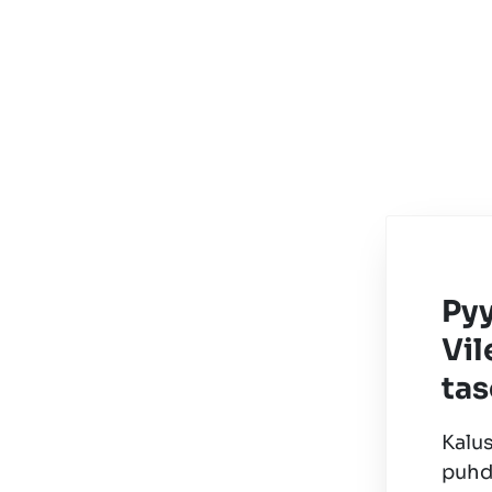
Pyy
Vi
ta
Kalu
puhd