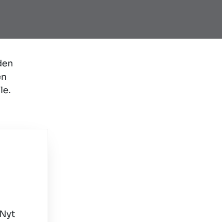
den
en
le.
 Nyt