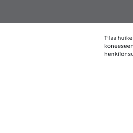
Tilaa huik
koneeseen,
henkilönsu