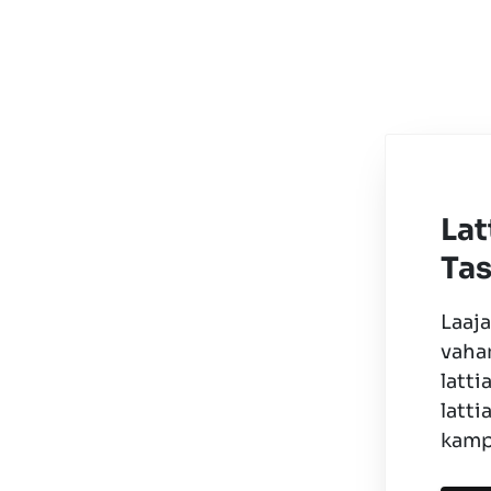
La
Tas
Laaja
vaha
latti
latti
kamp