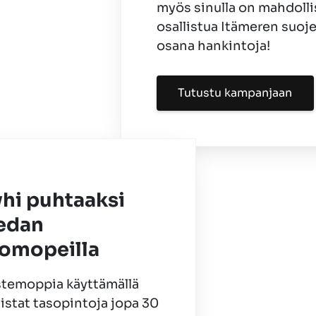
myös sinulla on mahdoll
osallistua Itämeren suoj
osana hankintoja!
Tutustu kampanjaan
hi puhtaaksi
ledan
somopeilla
stemoppia käyttämällä
istat tasopintoja jopa 30