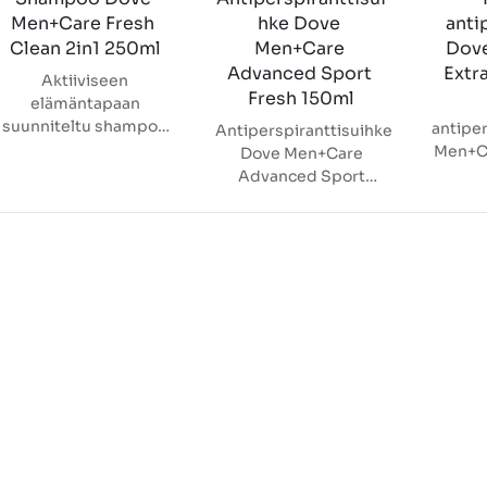
Men+Care Fresh 
hke Dove 
anti
Clean 2in1 250ml
Men+Care 
Dov
Advanced Sport 
Extr
Aktiiviseen
Fresh 150ml
elämäntapaan
suunniteltu shampoo
antiper
Antiperspiranttisuihke
Dove Men+Care Fresh
Men+Ca
Dove Men+Care
Clean 2in1 sisältää
tarjo
Advanced Sport
shampoon lisäksi
suo
Fresh on erityisesti
hoitoaineen.
vas
aktiiviseen
Virkistävää mentolia ja
tunnik
elämäntapaan
kofeiinia sisältävä
sitru
suunniteltu tuote,
tuote syväpuhdistaa
taka
joka tarjoaa tehokkaan
hiukset ja antaa niille
varm
suojan hikoilua
energiaa ja
päiv
vastaan jopa 72
elinvoimaa. Sopii
kos
tunniksi. Tuote
päivittäiseen
sisält
sisältää
käyttöön. • Raikas
ihoa.
kosteusvoidetta, joka
tuoksu • PETA cruelty-
a
suojaa ja hoitaa
free -sertifioitu •
koostu
kainaloiden ihoa
Tuotetta ei ole
Vegan
hikoilun jälkeen. •