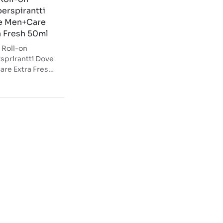
perspirantti 
e Men+Care 
a Fresh 50ml
Roll-on
sprirantti Dove
re Extra Fresh
aa täydellisen
jan hikoilua
taan jopa 72
si. Miellyttävä
ksinen tuoksu
a raikkaan ja
an olon koko
äksi, samalla
teusvoidetta
ävä tuote hoitaa
 • 100 %
lkoholiton
mus • PETA
 –sertifioitu •