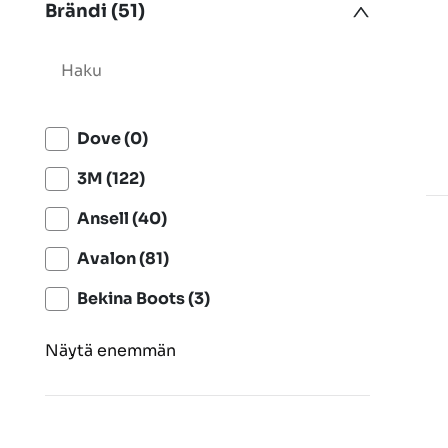
Brändi (51)
Dove (0)
3M (122)
Ansell (40)
Avalon (81)
Bekina Boots (3)
Näytä enemmän