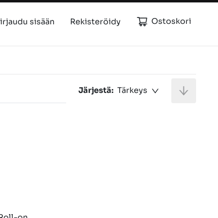
Ostoskori
irjaudu sisään
Rekisteröidy
Järjestä:
Tärkeys
Roll-on 