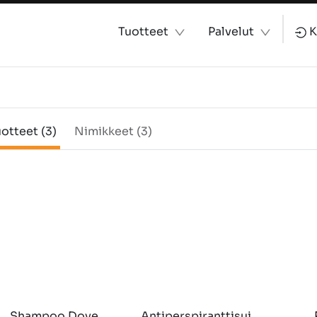
Tuotteet
Palvelut
K
otteet (3)
Nimikkeet (3)
Shampoo Dove 
Antiperspiranttisui