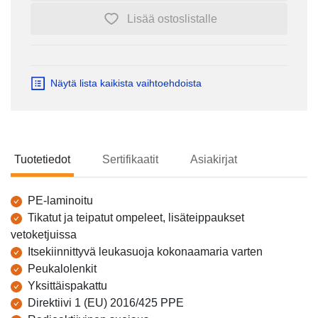
Lisää ostoslistalle
Näytä lista kaikista vaihtoehdoista
Tuotetiedot
Sertifikaatit
Asiakirjat
Tuotetiedot
PE-laminoitu
Tikatut ja teipatut ompeleet, lisäteippaukset
vetoketjuissa
Itsekiinnittyvä leukasuoja kokonaamaria varten
Peukalolenkit
Yksittäispakattu
Direktiivi 1 (EU) 2016/425 PPE