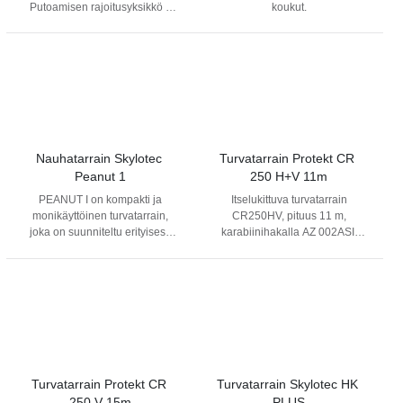
Putoamisen rajoitusyksikkö 6
koukut.
kN. Sisältää karbiinihaan
AZ002ASI. Telinehaka ostettava
erikseen. Telinehaka /
turvakoukku saatavilla erikseen
2107617.
Nauhatarrain Skylotec 
Turvatarrain Protekt CR 
Peanut 1
250 H+V 11m
PEANUT I on kompakti ja
Itselukittuva turvatarrain
monikäyttöinen turvatarrain,
CR250HV, pituus 11 m,
joka on suunniteltu erityisesti
karabiinihakalla AZ 002ASI.
nostokorityöskentelyyn.
Pystysuoraan ja vaakasuoraan
Itsepalautuva tarrain takaa
käyttöön.
pienen putoamiskorkeuden ja
laaja 60 mm karbiinireikä
mahdollistaa käytön lähes
kaikilla rakenteilla. Laitteessa
on One-4-All -iskunvaimennin
ja se sopii käyttäjille, joiden
paino on 50–135 kg. PEANUT I
Turvatarrain Protekt CR 
Turvatarrain Skylotec HK 
on teräväreunahyväksytty ja
250 V 15m
PLUS