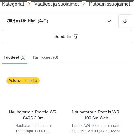
Kategoriat
Vaatteet ja suojaimet
Putoamissuojaimet
Lajitellaan nousevaan järjestykseen
Järjestä:
Nimi (A-Ö)
Suodatin
Tuotteet (6)
Nimikkeet (8)
Poistuvia tuotteita
Nauhatarrain Protekt WR 
Nauhatarrain Protekt WR 
040S 2,0m
100 6m Web
Nauhatarrain 2 metriä.
Protekt WR 100 nauhatarrain.
Painorajoitus 140 kg.
Pituus 6m. AZ011 ja AZ002ASI -