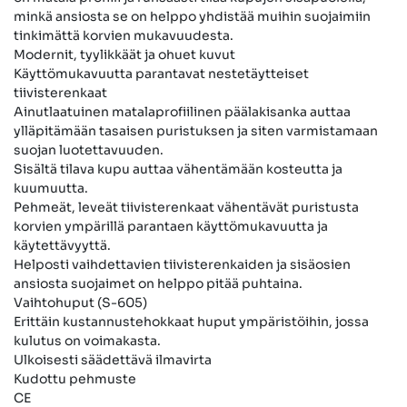
minkä ansiosta se on helppo yhdistää muihin suojaimiin
tinkimättä korvien mukavuudesta.
Modernit, tyylikkäät ja ohuet kuvut
Käyttömukavuutta parantavat nestetäytteiset
tiivisterenkaat
Ainutlaatuinen matalaprofiilinen päälakisanka auttaa
ylläpitämään tasaisen puristuksen ja siten varmistamaan
suojan luotettavuuden.
Sisältä tilava kupu auttaa vähentämään kosteutta ja
kuumuutta.
Pehmeät, leveät tiivisterenkaat vähentävät puristusta
korvien ympärillä parantaen käyttömukavuutta ja
käytettävyyttä.
Helposti vaihdettavien tiivisterenkaiden ja sisäosien
ansiosta suojaimet on helppo pitää puhtaina.
Vaihtohuput (S-605)
Erittäin kustannustehokkaat huput ympäristöihin, jossa
kulutus on voimakasta.
Ulkoisesti säädettävä ilmavirta
Kudottu pehmuste
CE