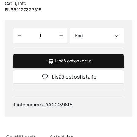
CatIII, Info
EN352127322515
Pari
Lisää ostoskoriin
Lisää ostoslistalle
Tuotenumero: 7000039616