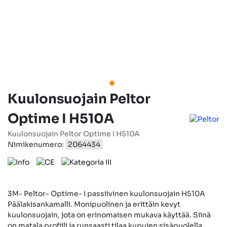
Kuulonsuojain Peltor
Optime I H510A
Kuulonsuojain Peltor Optime I H510A
Nimikenumero:
2064434
3M- Peltor- Optime- I passiivinen kuulonsuojain H510A
Päälakisankamalli. Monipuolinen ja erittäin kevyt
kuulonsuojain, jota on erinomaisen mukava käyttää. Siinä
on matala profiili ja runsaasti tilaa kupujen sisäpuolella,