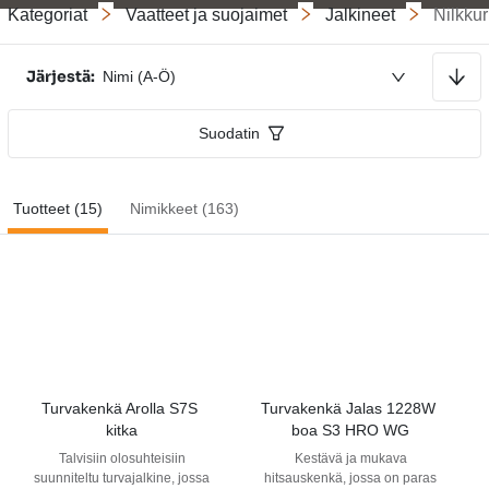
Kategoriat
Vaatteet ja suojaimet
Jalkineet
Nilkkur
Lajitellaan nousevaan järjestykseen
Järjestä:
Nimi (A-Ö)
Suodatin
Tuotteet (15)
Nimikkeet (163)
Turvakenkä Arolla S7S 
Turvakenkä Jalas 1228W 
kitka
boa S3 HRO WG
Talvisiin olosuhteisiin
Kestävä ja mukava
suunniteltu turvajalkine, jossa
hitsauskenkä, jossa on paras