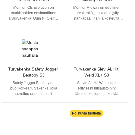
lyömättömän suorituskyvyn
pohjan lisäksi mukavuudesta
Monitor ICE Evolution on
Monitor Midway on edullinen
monissa eri käyttötilanteissa.
huolehtii ihanan pehmeä
markkinoiden ensimmäinen
turvakenkä, jossa on öljytty
Alumiininen varvassuoja suojaa
Memory-pohjallinen.
älyturvakenkä. Quin NFC‑sirun
nahkapäällinen ja kosteutta
iskuilta. Metalliton PTC-
Varvassuoja ja
avulla voit tallentaa omat
siirtävä tekstiilivuori. Kengässä
naulaanastumissuoja suojaa
naulaanastumissuoja
tärkeät tiedot (esim. veriryhmä,
on komposiittikärkisuoja ja APT-
maassa olevilta teräviltä
komposiittia. Turvaluokitus S7S.
yhteystiedot) ja ne voidaan
naulaanastumissuoja, sekä
esineiltä.
lukea puhelimella
kaksikerroksinen
hätätilanteessa.
polyuretaanipohja.
Turvakenkä Safety Jogger 
Turvakenkä Sievi AL Hit 
Bestboy S3
Weld XL+ S3
Safety Jogger Bestboy on
Sievin AL Hit Weld sopii
puolikorkea turvakenkä, joka
erityisesti hitsaustöihin:
soveltuu erinomaisesti
lämmönkestopohja kestää
esimerkiksi rakennus-, varasto-
kuumuutta 300°C saakka ja
ja teollisuustöihin. Se tarjoaa
ompeleet ovat kuumuutta
hyvän suojan ja
kestävää Kevlaria. Maailman
Poistuvia tuotteita
käyttömukavuuden
kehittynein FlexEnergy®-
kilpailukykyiseen hintaan.
kantavaimennus palauttaa 55
% energiasta askellukseen.
Tuote täyttää hitsausstandardin