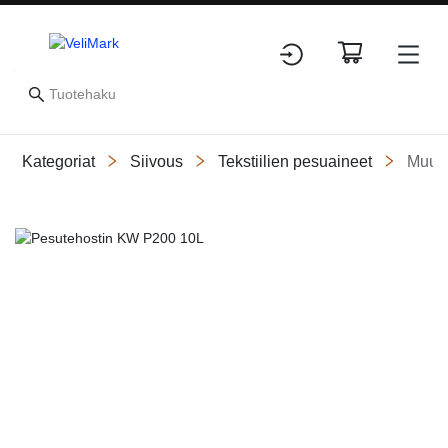
Kategoriat
Siivous
Tekstiilien pesuaineet
Muut t
Slide 1 of 1