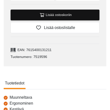
Lisää ostoskoriin
Lisää ostoslistalle
EAN: 7615400131211
Tuotenumero: 7519596
Tuotetiedot
Tuotetiedot
Muunneltava
Ergonominen
Kestävä