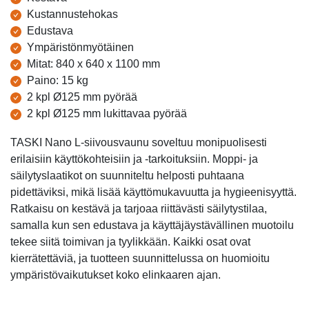
Kustannustehokas
Edustava
Ympäristönmyötäinen
Mitat: 840 x 640 x 1100 mm
Paino: 15 kg
2 kpl Ø125 mm pyörää
2 kpl Ø125 mm lukittavaa pyörää
TASKI Nano L-siivousvaunu soveltuu monipuolisesti
erilaisiin käyttökohteisiin ja -tarkoituksiin. Moppi- ja
säilytyslaatikot on suunniteltu helposti puhtaana
pidettäviksi, mikä lisää käyttömukavuutta ja hygieenisyyttä.
Ratkaisu on kestävä ja tarjoaa riittävästi säilytystilaa,
samalla kun sen edustava ja käyttäjäystävällinen muotoilu
tekee siitä toimivan ja tyylikkään. Kaikki osat ovat
kierrätettäviä, ja tuotteen suunnittelussa on huomioitu
ympäristövaikutukset koko elinkaaren ajan.