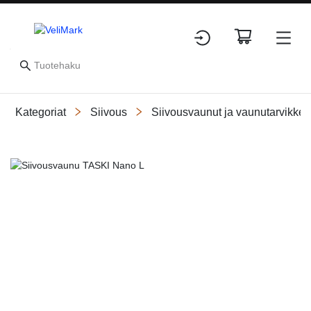
Kategoriat
Siivous
Siivousvaunut ja vaunutarvikkee
Slide 1 of 1