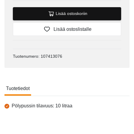
Lisää ostoskoriin
Lisää ostoslistalle
Tuotenumero: 107413076
Tuotetiedot
Tuotetiedot
Pölypussin tilavuus: 10 litraa