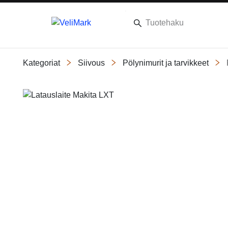
Kategoriat
Siivous
Pölynimurit ja tarvikkeet
Slide 1 of 1