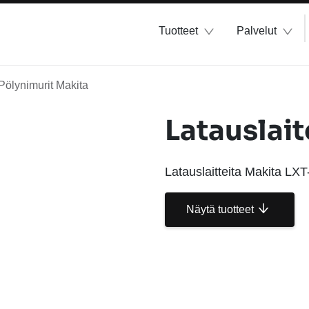
Tuotteet
Palvelut
Pölynimurit Makita
Latauslai
Latauslaitteita Makita LXT
Näytä tuotteet