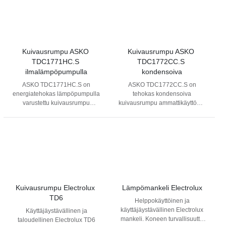
Kuivausrumpu ASKO 
Kuivausrumpu ASKO 
TDC1771HC.S 
TDC1772CC.S 
ilmalämpöpumpulla
kondensoiva
ASKO TDC1771HC.S on
ASKO TDC1772CC.S on
energiatehokas lämpöpumpulla
tehokas kondensoiva
varustettu kuivausrumpu
kuivausrumpu ammattikäyttöön.
ammattikäyttöön. Anturiohjatut
Anturiohjatut ohjelmat takaavat
ohjelmat takaavat tasaisen
tasaisen tuloksen, ja 7 kg
tuloksen ja jopa 60 %
täyttökapasiteetti sekä helppo
energiansäästön, 7 kg
käyttö tekevät siitä luotettavan
täyttökapasiteetilla.
valinnan.
Kuivausrumpu Electrolux 
Lämpömankeli Electrolux
TD6
Helppokäyttöinen ja
käyttäjäystävällinen Electrolux
Käyttäjäystävällinen ja
mankeli. Koneen turvallisuutta
taloudellinen Electrolux TD6