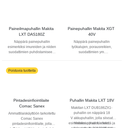
joissa on pieni lattiakaivo.
Yhteensopiva venttiilillä
varustettujen ASKO-
pyykinpesukonemallien kanssa:
WMC64V, WMC644V,
WMC84V, WMC844V.
Paineilmapuhallin Makita 
Painepuhallin Makita XGT 
LXT DAS180Z
40V
Näppärä painepuhallin
Näppärä painepuhallin
esimerkiksi imureiden ja niiden
työkalujen, porausreikien,
suodattimien puhdistamiseen.
suodattimien ym.
soveltuu erinomaisesti myös
puhdistamiseen. Mukana 5
työkalujen, porausreikien,
suulaketta. Voidaan käyttää
suodattimien ym.
myös puhallettavien lelujen
Poistuvia tuotteita
puhdistamiseen. Mukana 5
täyttämiseen ja tyhjentämiseen.
suulaketta, jotka on helppo
Koneessa on LED-valo. Akku ja
laittaa paikalleen. Voidaan
latauslaite tilattava erikseen.
käyttää myös puhallettavien
lelujen, uima-altaiden ym.
täyttämiseen. Maksimi
Pintadesinfiointilaite 
Puhallin Makita LXT 18V
ilmamäärä jopa 1,1 m3/min.
Comac Sanex
Makitan LXT DUB186ZX1-
Portaaton puhallusnopeuden
puhallin on näppärä 18
Ammattilaiskäyttöön tarkoitettu
säätö, puhallusnopeus jopa
V akkupuhallin, jolla siivoat
Comac Sanex
200 m/s. Varustettu LED-valolla.
esimerkiksi pihatiet lehdistä ja
Yhteensopivat tuotteet:
pintadesinfiointilaite, jolla
Toimii kaikilla 18V LXT akuilla.