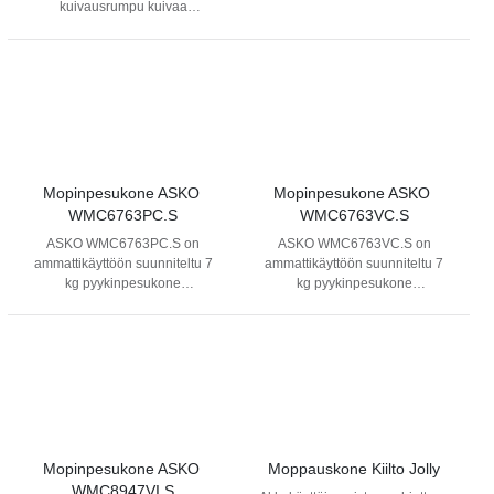
lisää sormisuojaus. Koneessa
kuivausrumpu kuivaa
on myös ergonominen
tehokkaasti pyykkiä suurenkin
käyttöpoljin.
määrän kerralla. Suuntaa
vaihtavan rummun ansiosta
kuivaa enemmän pyykkiä
nopeammin ja vähentää
suurien tekstiilien
sotkeutumista.
Mopinpesukone ASKO 
Mopinpesukone ASKO 
WMC6763PC.S
WMC6763VC.S
ASKO WMC6763PC.S on
ASKO WMC6763VC.S on
ammattikäyttöön suunniteltu 7
ammattikäyttöön suunniteltu 7
kg pyykinpesukone
kg pyykinpesukone
poistopumpulla. Tehokkaat
poistoventtiilillä. Tehokkaat
desinfiointiohjelmat, korkea
desinfiointiohjelmat, korkea
linkous ja tärinätön rakenne
linkous ja tärinätön rakenne
takaavat luotettavan ja
takaavat hygieenisen ja
hygieenisen pesutuloksen.
luotettavan pesutuloksen.
Mopinpesukone ASKO 
Moppauskone Kiilto Jolly
WMC8947VI.S