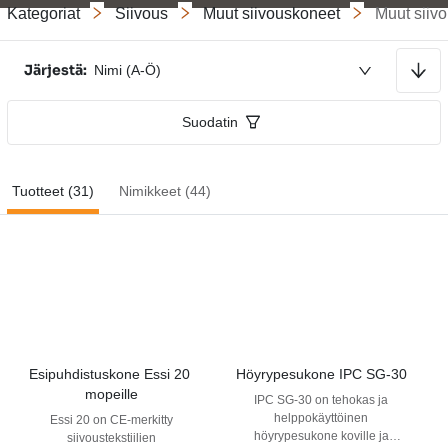
Kategoriat
Siivous
Muut siivouskoneet
Muut siiv
Lajitellaan nousevaan järjestykseen
Järjestä:
Nimi (A-Ö)
Suodatin
Tuotteet (31)
Nimikkeet (44)
Esipuhdistuskone Essi 20 
Höyrypesukone IPC SG-30
mopeille
IPC SG-30 on tehokas ja
helppokäyttöinen
Essi 20 on CE-merkitty
höyrypesukone koville ja
siivoustekstiilien