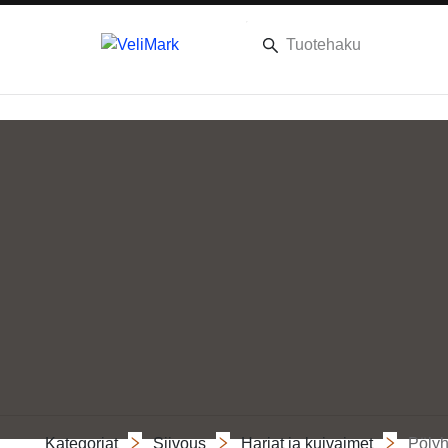
Kategoriat
Siivous
Harjat ja kuivaimet
Pölyh