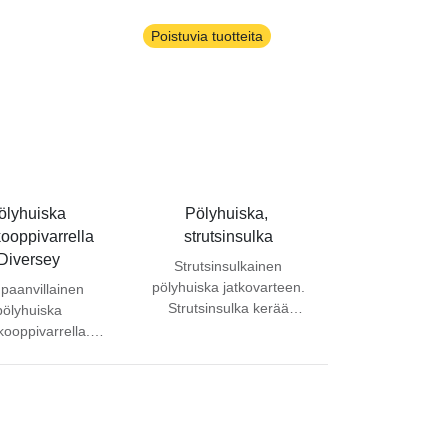
Varren pituus 80-109
pituus 115cm.
cm.
va puukahva.
Poistuvia tuotteita
 hevosen jouhi.
alli mahdollistaa
in pienten välien
hdistamisen.
ölyhuiska 
Pölyhuiska, 
kooppivarrella 
strutsinsulka
Diversey
Strutsinsulkainen
pölyhuiska jatkovarteen.
paanvillainen
Strutsinsulka kerää
pölyhuiska
irtopölyn kaikilta
kooppivarrella.
pinnoilta. Puhdistetaan
ysohje: Koko tuote
ravistamalla, tarvittaessa
ergiajätettä.
pesu miedolla
pesuaineliuoksella.
Käyttökohteita