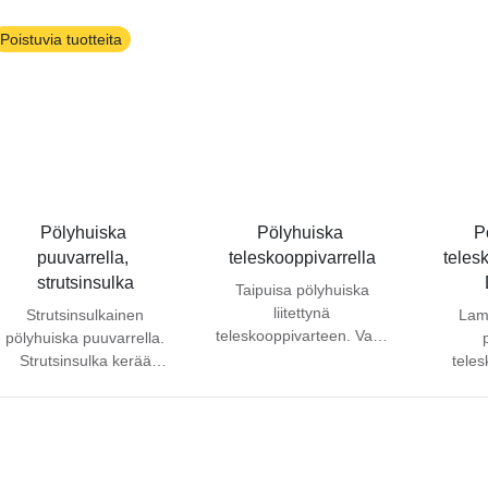
patterien taustat,
pyyhkimiseen. Harjas
koko
lasiesineet,
nylon/hevosenjouhiseosta.
Tuke
Poistuvia tuotteita
kristallikruunut jne.
Harjas
Ravistamalla tuotetta
Kartiom
saat tomut pois
erittä
tuotteesta ja näin
pu
uusintakäyttö on heti
valmis.
Pölyhuiska 
Pölyhuiska 
P
puuvarrella, 
teleskooppivarrella
teles
strutsinsulka
Taipuisa pölyhuiska
liitettynä
Strutsinsulkainen
Lam
teleskooppivarteen. Varsi
pölyhuiska puuvarrella.
on kolmiosainen ja
Strutsinsulka kerää
teles
erittäin kevyt, vain 270 g.
irtopölyn kaikilta
Kierrät
Pituus 1,3 - 2,5 m.
pinnoilta. Puhdistetaan
en
Täydellinen
ravistamalla, tarvittaessa
ilmanvaihtoputkien,
pesu miedolla
valaisimien ym.
pesuaineliuoksella.