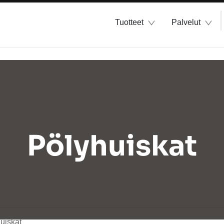
Tuotteet
Palvelut
Pölyhuiskat
uiskat