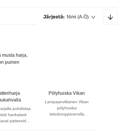
Lajitellaan nousevaan järjestykseen
Järjestä:
Nimi (A-Ö)
tteriharja 
Pölyhuiska Vikan
uukahvalla
Lampaanvillainen Vikan
pölyhuiska
harjalla puhdistaa
teleskooppivarrella
ästi hankalasti
pölynpyyhintään ja
ttavat pattereiden
irtolian puhdistamiseen.
ja alustat. Harjan