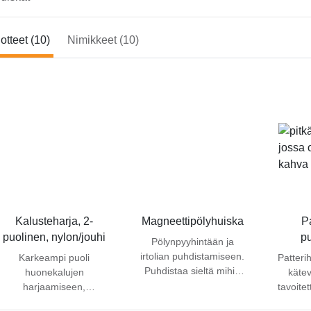
otteet (10)
Nimikkeet (10)
Kalusteharja, 2-
Magneettipölyhuiska
Pa
puolinen, nylon/jouhi
p
Pölynpyyhintään ja
irtolian puhdistamiseen.
Karkeampi puoli
Patteri
Puhdistaa sieltä mihin
huonekalujen
kätev
muut välineet eivät pysty.
harjaamiseen,
tavoite
Hyviä käyttökohteita ovat
pehmeämpi pölyjen
välit 