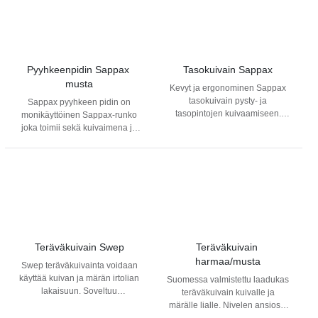
Pyyhkeenpidin Sappax 
Tasokuivain Sappax
musta
Kevyt ja ergonominen Sappax
tasokuivain pysty- ja
Sappax pyyhkeen pidin on
tasopintojen kuivaamiseen.
monikäyttöinen Sappax-runko
Kaksoisteräkuivain 20 cm:n
joka toimii sekä kuivaimena ja
nivelletyllä varrella ja
lakaisimena, että putkipyyhkeen
antimikrobisella kumilla
kanssa pesimenä. Runkoja on
mahdollistaa pintojen
mustana 3 eri leveyttä: 30cm,
kuivaamisen sekä vaaka- että
40cm ja 50cm.
pystytasossa.
Teräväkuivain Swep
Teräväkuivain 
harmaa/musta
Swep teräväkuivainta voidaan
käyttää kuivan ja märän irtolian
Suomessa valmistettu laadukas
lakaisuun. Soveltuu
teräväkuivain kuivalle ja
epätasaisille pinnoille.
märälle lialle. Nivelen ansiosta
Konepestävä kumiterä on