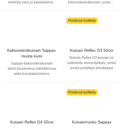
nivelöity varsi ja kaksikärkinen,
kaksoisteräväkuivain, jossa on
kestävä ja pehmeä kumi. Terä
kaksikärkinen, kestävä ja
on irrotettavissa puhdistusta ja
pehmeä kumi. Toimii
vaihtamista varten. Kuivain on
kuivalakaisussa sekä
Poistuvia tuotteita
helppo pitää puhtaana. Sappax
kuivaimena märkätiloissa. Terä
XL kuivainta kapeampi ja
on irrotettavissa puhdistusta ja
pehmeämpi teräosa.
vaihtamista varten. Kuivain on
helppo pitää puhtaana.
Kaksoisteräkuivain Sappax 
Kuivain Reflex G3 50cm
musta kumi
Rekola Reflex G3-kuivain on
patentoitu siivoustyökalu, jonka
Sappax-kaksoisteräkuivain
avulla pystytään tehokkaasti
toimii kuivaimena märkätiloissa
moppaamaan, kuivaamaan ja
sekä kuivalakaisimena.
lakaisemaan lattiapinnat eli
vain yksi väline useaan
tehtävään. Siivousteho on
Poistuvia tuotteita
parhaimmillaan, kun kuivainta
siirretään pyyhkeen päällä,
jolloin pyyhkeen koko ala tulee
tehokkaasti käytetyksi.
Menetelmässä on myös se etu,
että kuivaimen takana oleva
Kuivain Reflex G4 50cm
Kuivain/runko Sappax
puhdas osa pyyhkeestä