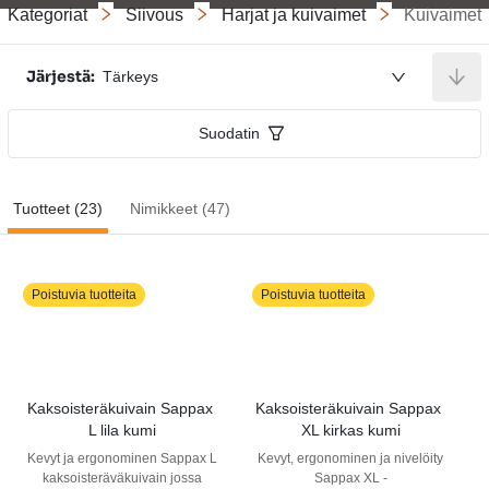
Kategoriat
Siivous
Harjat ja kuivaimet
Kuivaimet
Järjestä:
Tärkeys
Suodatin
Tuotteet (23)
Nimikkeet (47)
Poistuvia tuotteita
Poistuvia tuotteita
Kaksoisteräkuivain Sappax 
Kaksoisteräkuivain Sappax 
L lila kumi
XL kirkas kumi
Kevyt ja ergonominen Sappax L
Kevyt, ergonominen ja nivelöity
kaksoisteräväkuivain jossa
Sappax XL -