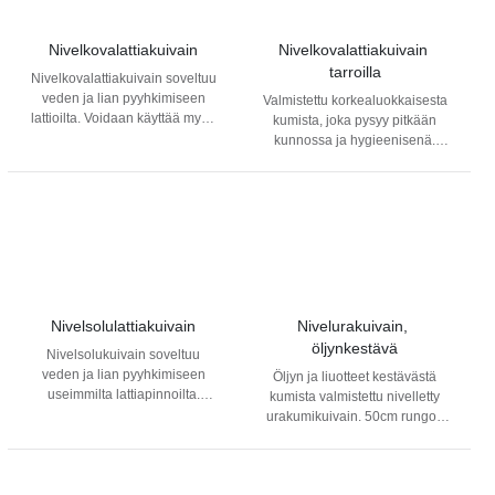
Nivelkovalattiakuivain
Nivelkovalattiakuivain 
tarroilla
Nivelkovalattiakuivain soveltuu
veden ja lian pyyhkimiseen
Valmistettu korkealuokkaisesta
lattioilta. Voidaan käyttää myös
kumista, joka pysyy pitkään
yhdessä siivouspyyhkeen
kunnossa ja hygieenisenä.
kanssa.
Neljäreunainen kumi, jossa on
kaksi kuivaavaa terää antaa
kuivaimelle pidemmän iän.
Epätasaisille pinnoille ja
siivottaessa liinan kanssa.
Lattiapyyhe pysyy hyvin
paikoillaan tarrojen ansiosta.
Universaali varsikiinnitys. Varsi
myydään erikseen.
Nivelsolulattiakuivain
Nivelurakuivain, 
öljynkestävä
Nivelsolukuivain soveltuu
veden ja lian pyyhkimiseen
Öljyn ja liuotteet kestävästä
useimmilta lattiapinnoilta.
kumista valmistettu nivelletty
Pehmeän solukumimateriaalin
urakumikuivain. 50cm rungon
ansiosta hellävarainen
päädyissä tarrat, joiden avulla
pinnoille. Varsi myydään
siivouspyyhe pysyy paikoillaan.
erikseen.
Varsi tilattava erikseen.