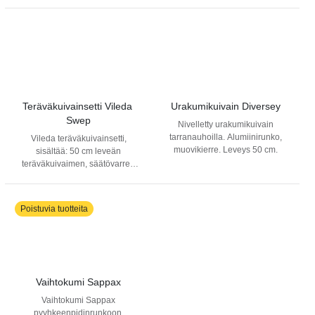
kuivain on kevyt ja
vaihdettavissa. Kiinnitetään
ergonominen käyttää.
suoraan Swep alumiini tai
Hygieeninen ja helppo
säätövarteen. Saatavilla
puhdistaa. Sopii useimpiin
pyyhkeenpidikkeet, joilla pyyhe
varsiin.
pysyy napakasti kiinni
kuivaimessa.
Teräväkuivainsetti Vileda 
Urakumikuivain Diversey
Swep
Nivelletty urakumikuivain
tarranauhoilla. Alumiinirunko,
Vileda teräväkuivainsetti,
muovikierre. Leveys 50 cm.
sisältää: 50 cm leveän
teräväkuivaimen, säätövarren
100-180 cm, 2 kpl
mikrokuitupyyhkeitä ja 2 kpl
pyyhkeenpidikkeitä. Kehitämme
Poistuvia tuotteita
verkkokauppaamme jatkuvasti.
Vaikka alla lukisi, että tuote on
loppunut varastosta, niin laita
kampanjasetti rohkeasti
ostoskoriin.
Asiakaspalvelumme käsittelee
Vaihtokumi Sappax
tilauksen!
Vaihtokumi Sappax
pyyhkeenpidinrunkoon.