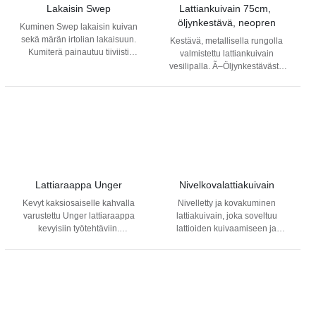
Lakaisin Swep
Lattiankuivain 75cm, 
öljynkestävä, neopren
Kuminen Swep lakaisin kuivan
sekä märän irtolian lakaisuun.
Kestävä, metallisella rungolla
Kumiterä painautuu tiiviisti
valmistettu lattiankuivain
lattiaa vasten poimien irtolian
vesilipalla. Ã–Öljynkestävästä
tehokkaasti mukaan. Kumiterä
neopren-kumista valmistettu
ulottuu lakaisimen
kuivain sopii kohteisiin, joissa
alumiinikiskon ulkopuolelle,
on öljyä, eläinrasvaa ja kuumia
jolloin lakaisin ei kolhi seiniä tai
pintoja. Universaali
huonekaluja.
varsikiinnitys. Leveys: 75 cm.
Lattiaraappa Unger
Nivelkovalattiakuivain
Kevyt kaksiosaiselle kahvalla
Nivelletty ja kovakuminen
varustettu Unger lattiaraappa
lattiakuivain, joka soveltuu
kevyisiin työtehtäviin.
lattioiden kuivaamiseen ja
Teränleveys 10 cm.
lakaisuun, kuin myös
siivoukseen. Universaali
varsikiinnitys, jossa sokka. Varsi
myydään erikseen.