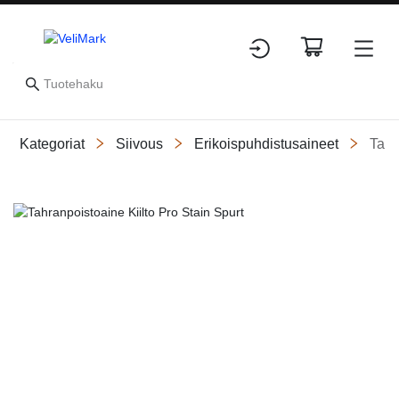
Kategoriat
Siivous
Erikoispuhdistusaineet
Tahr
Slide 1 of 1