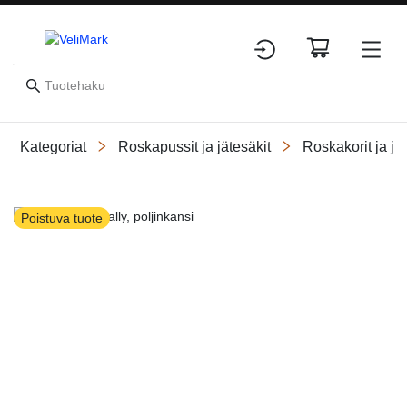
Kategoriat
Roskapussit ja jätesäkit
Roskakorit ja jät
Slide 1 of 2
Poistuva tuote