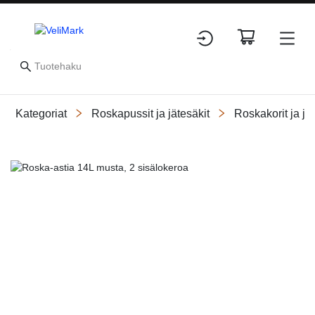
Kategoriat
Roskapussit ja jätesäkit
Roskakorit ja jät
Slide 1 of 1