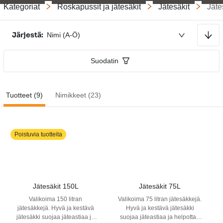
Kategoriat
Roskapussit ja jätesäkit
Jätesäkit
Jäte
Lajitellaan nousevaan järjestykseen
Järjestä:
Nimi (A-Ö)
Suodatin
Tuotteet (9)
Nimikkeet (23)
Poistuvia tuotteita
Jätesäkit 150L
Jätesäkit 75L
Valikoima 150 litran
Valikoima 75 litran jätesäkkejä.
jätesäkkejä. Hyvä ja kestävä
Hyvä ja kestävä jätesäkki
jätesäkki suojaa jäteastiaa ja
suojaa jäteastiaa ja helpottaa