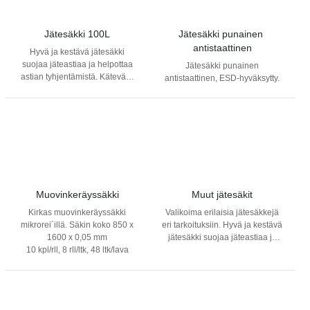
Jätesäkki 100L
Jätesäkki punainen 
antistaattinen
Hyvä ja kestävä jätesäkki
suojaa jäteastiaa ja helpottaa
Jätesäkki punainen
astian tyhjentämistä. Kätevästi
antistaattinen, ESD-hyväksytty.
rullassa oleva jätesäkki
helpottaa käyttöä.
Muovinkeräyssäkki
Muut jätesäkit
Kirkas muovinkeräyssäkki
Valikoima erilaisia jätesäkkejä
mikrorei´illä. Säkin koko 850 x
eri tarkoituksiin. Hyvä ja kestävä
1600 x 0,05 mm
jätesäkki suojaa jäteastiaa ja
10 kpl/rll, 8 rll/ltk, 48 ltk/lava
helpottaa astian tyhjentämistä.