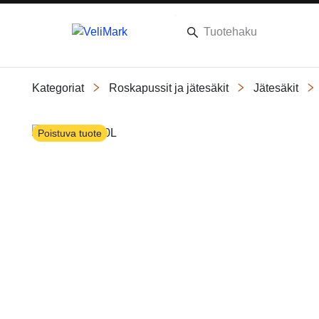
Kategoriat
Roskapussit ja jätesäkit
Jätesäkit
Slide 1 of 2
Poistuva tuote