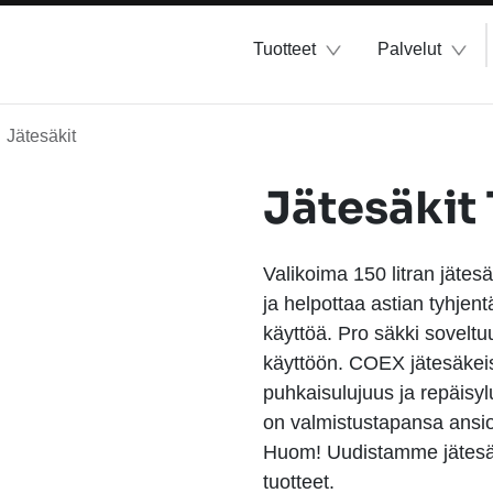
Tuotteet
Palvelut
Jätesäkit
Jätesäkit
Valikoima 150 litran jätes
ja helpottaa astian tyhjent
käyttöä. Pro säkki soveltu
käyttöön. COEX jätesäkeis
puhkaisulujuus ja repäis
on valmistustapansa ansio
Huom! Uudistamme jätesäkk
tuotteet.