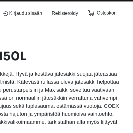
Ostoskori
Kirjaudu sisään
Rekisteröidy
 150L
äkkejä. Hyvä ja kestävä jätesäkki suojaa jäteastiaa
ämistä. Kätevästi rullassa oleva jätesäkki helpottaa
u perustarpeisiin ja Max säkki soveltuu vaativaan
sä on normaaliin jätesäkkiin verrattuna vahvempi
ylujuus sekä tuplasaumat estämässä vuotoja. COEX
sta hajuton ja ympäristöä huomioiva vaihtoehto.
ivalikoimaamme, tarkistathan alta myös liittyvät