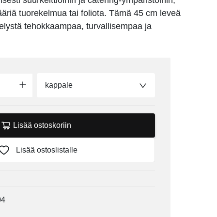
yisesti suurkeittiöihin ja catering-ympäristöihin,
ääriä tuorekelmua tai foliota. Tämä 45 cm leveä
telystä tehokkaampaa, turvallisempaa ja
kappale
Lisää ostoskoriin
Lisää ostoslistalle
04