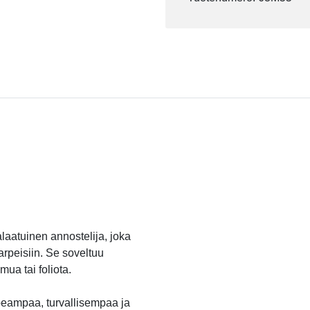
aatuinen annostelija, joka
arpeisiin. Se soveltuu
mua tai foliota.
peampaa, turvallisempaa ja