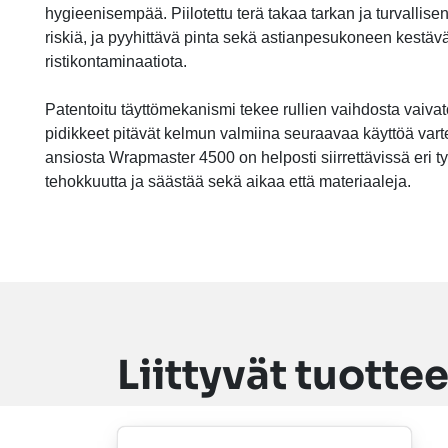
hygieenisempää. Piilotettu terä takaa tarkan ja turvallis
riskiä, ja pyyhittävä pinta sekä astianpesukoneen kestäv
ristikontaminaatiota.
Patentoitu täyttömekanismi tekee rullien vaihdosta vaivato
pidikkeet pitävät kelmun valmiina seuraavaa käyttöä var
ansiosta Wrapmaster 4500 on helposti siirrettävissä eri ty
tehokkuutta ja säästää sekä aikaa että materiaaleja.
Liittyvät tuottee