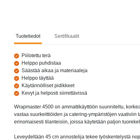
Tuotetiedot
Sertifikaatit
Tuotetiedot
Piilotettu terä
Helppo puhdistaa
Säästää aikaa ja materiaaleja
Helppo täyttää
Käytännölliset pidikkeet
Kevyt ja helposti siirrettävissä
Wrapmaster 4500 on ammattikäyttöön suunniteltu, korkeal
vastaa suurkeittiöiden ja catering-ympäristöjen vaativiin t
erinomaisesti tilanteisiin, joissa käytetään paljon tuorekel
Leveydeltään 45 cm annostelija tekee työskentelystä no