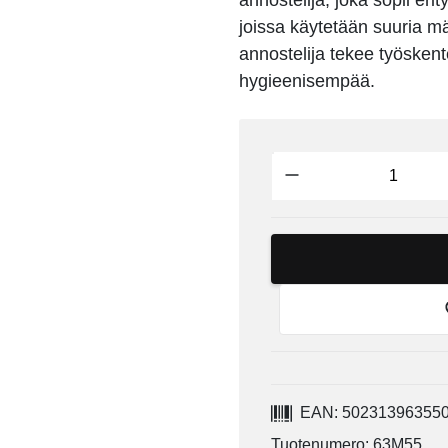
annostelija, joka sopii erit
joissa käytetään suuria m
annostelija tekee työsken
hygieenisempää.
EAN: 50231396355
Tuotenumero: 63M55