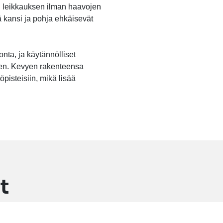
en leikkauksen ilman haavojen
ä kansi ja pohja ehkäisevät
nta, ja käytännölliset
ten. Kevyen rakenteensa
öpisteisiin, mikä lisää
t