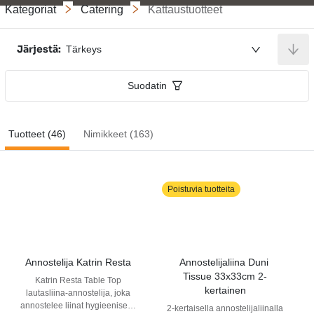
Kategoriat
Catering
Kattaustuotteet
Järjestä:
Tärkeys
Suodatin
Tuotteet (46)
Nimikkeet (163)
Poistuvia tuotteita
Annostelija Katrin Resta
Annostelijaliina Duni 
Tissue 33x33cm 2-
Katrin Resta Table Top
kertainen
lautasliina-annostelija, joka
annostelee liinat hygieenisesti
2-kertaisella annostelijaliinalla