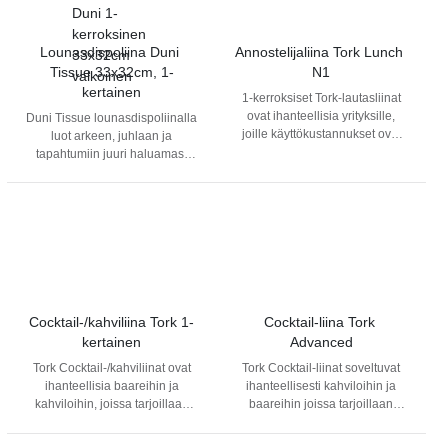
Lounasdispoliina Duni 
Annostelijaliina Tork Lunch 
Tissue 33x32cm, 1-
N1
kertainen
1-kerroksiset Tork-lautasliinat
ovat ihanteellisia yrityksille,
Duni Tissue lounasdispoliinalla
joille käyttökustannukset ovat
luot arkeen, juhlaan ja
tärkeitä. Lautasliinan koko sopii
tapahtumiin juuri haluamasi
välipaloille ja pienille aterioille.
tunnelman. Annostelijaliinat
Yhteensopivat N1 - Counterfold
ovat erinomaisia esimerkiksi
annostelijaliina -järjestelmän
ruokaloihin ja ravintoloihin.
kanssa.
Valikoimissamme annostelijaan
sopiva lounasdispoliina
33x32cm, 1-kertainen.
Cocktail-/kahviliina Tork 1-
Cocktail-liina Tork 
kertainen
Advanced
Tork Cocktail-/kahviliinat ovat
Tork Cocktail-liinat soveltuvat
ihanteellisia baareihin ja
ihanteellisesti kahviloihin ja
kahviloihin, joissa tarjoillaan
baareihin joissa tarjoillaan
naposteltavaa ja juomia. Liinat
naposteltavaa. Saatavilla
tuovat eloisan kosketuksen
useissa väreissä.