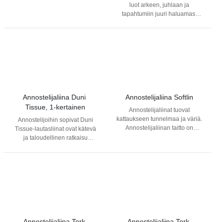
ja kustannustehokkaasti
luot arkeen, juhlaan ja
yksitellen. Erinomainen
tapahtumiin juuri haluamasi
ruuanjakelutiloihin esimerkiksi
tunnelman. Annostelijaliinat
kouluihin, päiväkoteihin tai
ovat erinomaisia esimerkiksi
ravintoloihin. Annostelija on
ruokaloihin ja ravintoloihin.
helppo täyttää.
Annostelijaliina Duni 
Annostelijaliina Softlin
Tissue, 1-kertainen
Annostelijaliinat tuovat
kattaukseen tunnelmaa ja väriä.
Annostelijoihin sopivat Duni
Annostelijaliinan taitto on
Tissue-lautasliinat ovat kätevä
suunniteltu erityisesti
ja taloudellinen ratkaisu
annostelijoihin, jolloin liinoja
lounailla, itsepalveluaamiaisilla
tulee vain yksi kerrallaan.
sekä välipalatarjoiluissa
Tuotteesta ei irtoa haitallisia
käytettäviksi.
kuitu- tai väriaineita, joten
liinoja voi turvallisesti käyttää
jopa suorassa kosketuksessa
elintarvikkeiden kanssa.
Lautasliina hävitetään käytön
jälkeen joko bio- tai
Annostelijaliina Tork 
Annostelijaliina Tork 