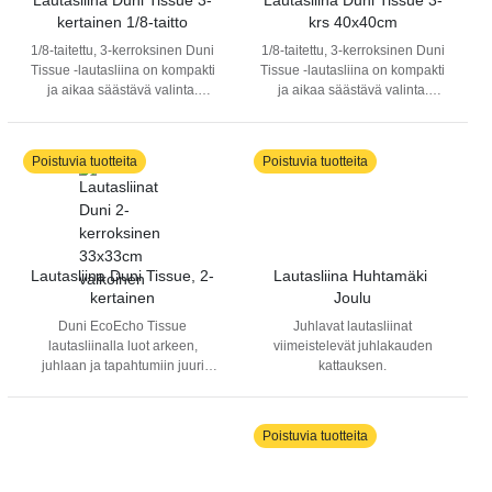
Lautasliina Duni Tissue 3-
Lautasliina Duni Tissue 3-
lautasliinoja.
kertainen 1/8-taitto
krs 40x40cm
1/8-taitettu, 3-kerroksinen Duni
1/8-taitettu, 3-kerroksinen Duni
Tissue -lautasliina on kompakti
Tissue -lautasliina on kompakti
ja aikaa säästävä valinta.
ja aikaa säästävä valinta.
Avattava taitos nopeuttaa
Avattava taitos nopeuttaa
kattausta ja sopii itsepalveluun.
kattausta ja sopii itsepalveluun.
Pehmeä, kestävä ja kotona
Pehmeä, kestävä ja kotona
Poistuvia tuotteita
Poistuvia tuotteita
kompostoitava.
kompostoitava
Lautasliina Duni Tissue, 2-
Lautasliina Huhtamäki 
kertainen
Joulu
Duni EcoEcho Tissue
Juhlavat lautasliinat
lautasliinalla luot arkeen,
viimeistelevät juhlakauden
juhlaan ja tapahtumiin juuri
kattauksen.
haluamasi tunnelman. Soveltuu
esimerkiksi sormisyötävien,
kahvin ja cocktailien
Poistuvia tuotteita
tarjoamiseen tai hieman
isommat liinat aamiais- ja
lounastarjoiluihin. FSC