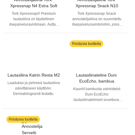
energiajätteenä. Laatikossa
Xpressnap N4 Extra Soft
Xpressnap Snack N10
2000 kpl annostelijaliinoja,
pakattuna 250 kappaleen
Tork Xpressnap® Premium
Tork Xpresssnap Snack
nippuihin.
lautasliina on täydellinen
annostelijaliina on suunniteltu
itsepalveluravintolaan. Auttaa
itsepalveluravintoloihin, joissa
vähentämään lautasliinojen
pieni lautasliina riittää.
kulutusta vähintään 25 %
Annostelijajärjestelmä
verrattuna perinteisiin
vähentää kulutusta ja tehostaa
Poistuvia tuotteita
lautasliina-annostelijoihin.
hygieniaa annostelemalla
Kaksikerroksinen Tork
yhden lautasliinan kerrallaan.
Xpressnap® Extra Soft
Liina FSC sertiffioitua
valkoinen annostelijaliina on
materiaalia. Yhteensopiva Tork
ihanteellinen yrityksille, jotka
Xpressnap Snack pöytä- ja
kaipaavat käteviä ratkaisuja ja
lautasliina-annostelijan kanssa
Lautasliina Katrin Resta M2
Lautasliinateline Duni 
kustannustehokkuutta ja jotka
(N10).
EcoEcho, bambua
Laadukas ja pehmeä lautasliina
haluavat antaa laadukkaan
päivittäiseen käyttöön.
Kauniit bambusta valmistetut
vaikutelman.
Dermatologisesti testattu.
Duni EcoEcho
lautasliinatelineet soveltuvat
erinomaisesti lautasliinojen
esillepanoon ravintoloissa ja
kahviloissa. Ekologinen ja tilaa
Poistuvia tuotteita
säästävä valinta.