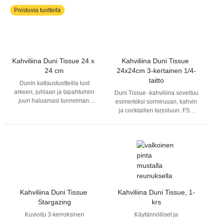
pöytään. Luo vieraille haluttu
Poistuvia tuotteita
vaikutelma tarjoamalla
tasokkaita lautasliinoja juomien
ja välipalojen nauttimisen
yhteydessä.
Kahviliina Duni Tissue 24 x 
Kahviliina Duni Tissue 
24 cm
24x24cm 3-kertainen 1/4-
taitto
Dunin kattaustuotteilla luot
arkeen, juhlaan ja tapahtumiin
Duni Tissue -kahviliina soveltuu
juuri haluamasi tunnelman.
esimerkiksi sormiruuan, kahvin
Kahviliina Duni Tissue soveltuu
ja cocktailien tarjoiluun. FSC
esimerkiksi sormisyötävien,
sertifioitua materiaalia.
kahvin ja cocktailien
tarjoamiseen.
Kahviliina Duni Tissue 
Kahviliina Duni Tissue, 1-
Stargazing
krs
Kuvioitu 3-kerroksinen
Käytännölliset ja