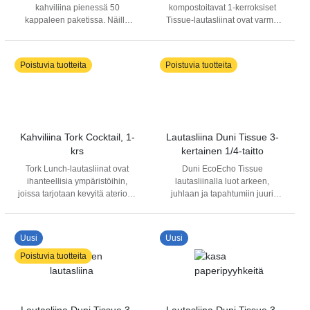
kahviliina pienessä 50
kompostoitavat 1-kerroksiset
kappaleen paketissa. Näillä
Tissue-lautasliinat ovat varma
ihanteellisesti epämuodollisiin
perusvaihtoehto
drinkki- tai sormiruokailuihin
epämuodollisiin drinkki- ja
sopivilla lautasliinoilla siivoavat
välipalatarjoiluihin. •
Poistuvia tuotteita
Poistuvia tuotteita
pienet roiskeet näppärästi.
Käytännölliset ja kätevän
kokoiset • Varma perusvalinta •
Kotona kompostoitavat,
valmistettu FSC®-sertifioiduista
kuiduista
Kahviliina Tork Cocktail, 1-
Lautasliina Duni Tissue 3-
krs
kertainen 1/4-taitto
Tork Lunch-lautasliinat ovat
Duni EcoEcho Tissue
ihanteellisia ympäristöihin,
lautasliinalla luot arkeen,
joissa tarjotaan kevyitä aterioita
juhlaan ja tapahtumiin juuri
tai välipaloja. Saatavilla
haluamasi tunnelman. Soveltuu
monissa eri moderneissa ja
esimerkiksi sormisyötävien,
klassisissa väreissä, joista voit
kahvin ja cocktailien
Uusi
Uusi
valita ravintolasi sisustukseen
tarjoamiseen tai hieman
sopivan. Tuote on teollisesti
isommat liinat aamiais- ja
Poistuvia tuotteita
kompostoitava.
lounastarjoiluihin. FSC
sertifioitua materiaalia.
Saatavilla erivärisiä ja kokoisia
3-kertaisia Duni Tissue