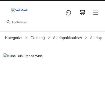
Kategoriat
Catering
Ateriapakkaukset
Ateriapak
Slide 1 of 1