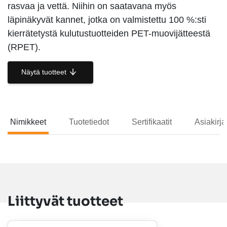
rasvaa ja vettä. Niihin on saatavana myös
läpinäkyvät kannet, jotka on valmistettu 100 %:sti
kierrätetystä kulutustuotteiden PET-muovijätteestä
(RPET).
Näytä tuotteet
Nimikkeet
Tuotetiedot
Sertifikaatit
Asiakirja
Nimikkeet
Liittyvät tuotteet